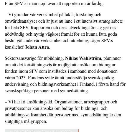
Från SFV är man nöjd över att rapporten nu är färdig.
– Vi grundar vår verksamhet på fakta, forskning och
omvärldsanalyser och är just nu inne i ett intensivt strategiarbete
för hela SFV. Rapporten och dess utvecklingsförslag ger oss
nödvändig och nyttig vägkost framåt för att kunna fatta goda
beslut gällande vår verksamhet och utdelning, säger SFV:s
Johan Aura
kanslichef
.
Niklas Wahlström
Sektorsansvarige för utbildning,
, påminner
om att det fortsättningsvis är möjligt att ansöka om bidrag ur
fonden inom SFV som instiftades i samband med donationen
våren 2023. Fondens syfte är att understödja svenskspråkig
undervisning och bildningsverksamhet i Finland, i första hand för
svenskspråkiga personer med synnedsättning.
– Vi har fri ansökningstid. Organisationer, arbetsgrupper och
privatpersoner kan ansöka om bidrag för bildnings- och
utbildningsverksamhet där personer med synnedsättning är den
slutgiltiga målgruppen.