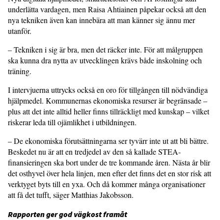
underlätta vardagen, men Raisa Ahtiainen påpekar också att den
nya tekniken även kan innebära att man känner sig ännu mer
utanför.
– Tekniken i sig är bra, men det räcker inte. För att målgruppen
ska kunna dra nytta av utvecklingen krävs både inskolning och
träning.
I intervjuerna uttrycks också en oro för tillgången till nödvändiga
hjälpmedel. Kommunernas ekonomiska resurser är begränsade –
plus att det inte alltid heller finns tillräckligt med kunskap – vilket
riskerar leda till ojämlikhet i utbildningen.
– De ekonomiska förutsättningarna ser tyvärr inte ut att bli bättre.
Beskedet nu är att en tredjedel av den så kallade STEA-
finansieringen ska bort under de tre kommande åren. Nästa år blir
det osthyvel över hela linjen, men efter det finns det en stor risk att
verktyget byts till en yxa. Och då kommer många organisationer
att få det tufft, säger Matthias Jakobsson.
Rapporten ger god vägkost framåt