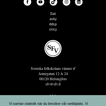
Dat
asky
ddsp
olicy
Svenska folkskolans vänner rf
Annegatan 12 A 24
00120 Helsingfors
sfv@sfv.fi
GRO
FÖRENINGSRESURSEN
Vi samlar statistik när du besöker vår webbplats. Vi