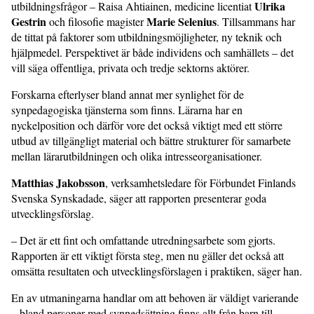
Ulrika
utbildningsfrågor – Raisa Ahtiainen, medicine licentiat
Gestrin
Marie Selenius
och filosofie magister
. Tillsammans har
de tittat på faktorer som utbildningsmöjligheter, ny teknik och
hjälpmedel. Perspektivet är både individens och samhällets – det
vill säga offentliga, privata och tredje sektorns aktörer.
Forskarna efterlyser bland annat mer synlighet för de
synpedagogiska tjänsterna som finns. Lärarna har en
nyckelposition och därför vore det också viktigt med ett större
utbud av tillgängligt material och bättre strukturer för samarbete
mellan lärarutbildningen och olika intresseorganisationer.
Matthias Jakobsson
, verksamhetsledare för Förbundet Finlands
Svenska Synskadade, säger att rapporten presenterar goda
utvecklingsförslag.
– Det är ett fint och omfattande utredningsarbete som gjorts.
Rapporten är ett viktigt första steg, men nu gäller det också att
omsätta resultaten och utvecklingsförslagen i praktiken, säger han.
En av utmaningarna handlar om att behoven är väldigt varierande
– bland personer med synnedsättning finns allt från barn till