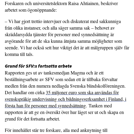
Forskaren och universitetslektorn Raisa Ahtiainen, beskriver
arbetet som ögonöppnande:
– Vi har gjort trettio intervjuer och diskuterat med sakkunniga
från olika instanser, och alla säger samma sak – behovet av
skräddarsydda tjänster för personer med synnedsättning är
avgörande för att de ska kunna åtnjuta samma möjligheter som
seende. Vi har också sett hur viktigt det är att målgruppen själv får
komma till tals.
Grund för SFV:s fortsatta arbete
Rapporten ges ut av tankesmedjan Magma och är ett
beställningsarbete av SFV som sedan ett år tillbaka förvaltar
medlen från den numera nedlagda Svenska blindskolföreningen.
Det handlar om cirka
35 miljoner euro som ska användas för
svenskspråkig undervisning och bildningsverksamhet i Finland, i
första han för personer med synnedsättning
. Tanken med
rapporten är att ge en översikt över hur läget ser ut och skapa en
grund för det fortsatta arbetet.
För innehållet står tre forskare, alla med anknytning till