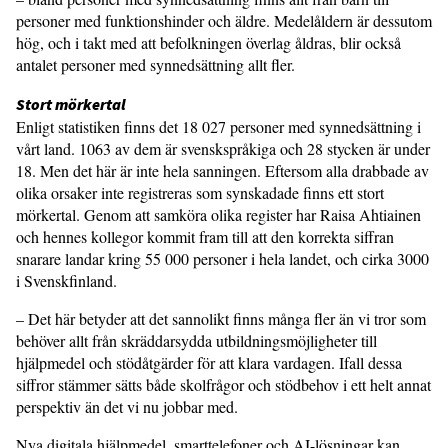
personer med funktionshinder och äldre. Medelåldern är dessutom
hög, och i takt med att befolkningen överlag åldras, blir också
antalet personer med synnedsättning allt fler.
Stort mörkertal
Enligt statistiken finns det 18 027 personer med synnedsättning i
vårt land. 1063 av dem är svenskspråkiga och 28 stycken är under
18. Men det här är inte hela sanningen. Eftersom alla drabbade av
olika orsaker inte registreras som synskadade finns ett stort
mörkertal. Genom att samköra olika register har Raisa Ahtiainen
och hennes kollegor kommit fram till att den korrekta siffran
snarare landar kring 55 000 personer i hela landet, och cirka 3000
i Svenskfinland.
– Det här betyder att det sannolikt finns många fler än vi tror som
behöver allt från skräddarsydda utbildningsmöjligheter till
hjälpmedel och stödåtgärder för att klara vardagen. Ifall dessa
siffror stämmer sätts både skolfrågor och stödbehov i ett helt annat
perspektiv än det vi nu jobbar med.
Nya digitala hjälpmedel, smarttelefoner och AI-lösningar kan