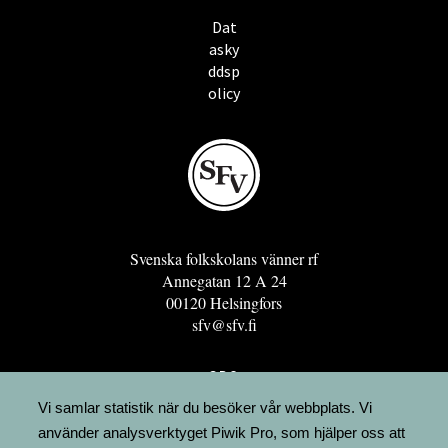
Dat
asky
ddsp
olicy
Svenska folkskolans vänner rf
Annegatan 12 A 24
00120 Helsingfors
sfv@sfv.fi
GRO
FÖRENINGSRESURSEN
Vi samlar statistik när du besöker vår webbplats. Vi
använder analysverktyget Piwik Pro, som hjälper oss att
MINNESRUNOR.FI