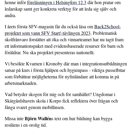
henne inför
föreläsningen i Helsingfors 12.3
där hon pratar om
ledarskap samt ger konkreta verktyg för att leda sig själv och
andra.
I årets första SFV-magasin får du också läsa om
Back2School-
projektet som vann SFV Start!-tävlingen 2023
. Problematisk
skolfrånvaro forstätter att öka och vinnarteamet har nu tagit fram
ett informationspaket med evidensbaserade resurser för barn och
föräldrar. Nu ska projektet presenteras nationellt.
Vi besökte Kvarnen i Kronoby där man i integrationsutbildningen
satsar på kurs i första hjälpen och hygienpass - viktiga pusselbitar
som förbättrar möjligheterna för nyfinländare att komma in på
arbetsmarknaden.
Vad betyder skogen för mig och för samhället? Ungdomar i
Skärgårdshavets skola i Korpo fick reflektera över frågan och
fånga svaret genom mobillinsen.
Björn Wallén
Missa inte
s text om hur bildning kan bygga
resiliens i en orolig tid.