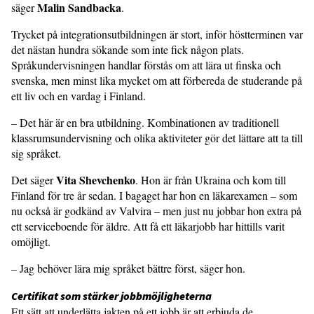
Malin Sandbacka
säger
.
Trycket på integrationsutbildningen är stort, inför höstterminen var
det nästan hundra sökande som inte fick någon plats.
Språkundervisningen handlar förstås om att lära ut finska och
svenska, men minst lika mycket om att förbereda de studerande på
ett liv och en vardag i Finland.
– Det här är en bra utbildning. Kombinationen av traditionell
klassrumsundervisning och olika aktiviteter gör det lättare att ta till
sig språket.
Vita Shevchenko
Det säger
. Hon är från Ukraina och kom till
Finland för tre år sedan. I bagaget har hon en läkarexamen – som
nu också är godkänd av Valvira – men just nu jobbar hon extra på
ett serviceboende för äldre. Att få ett läkarjobb har hittills varit
omöjligt.
– Jag behöver lära mig språket bättre först, säger hon.
Certifikat som stärker jobbmöjligheterna
Ett sätt att underlätta jakten på ett jobb är att erbjuda de