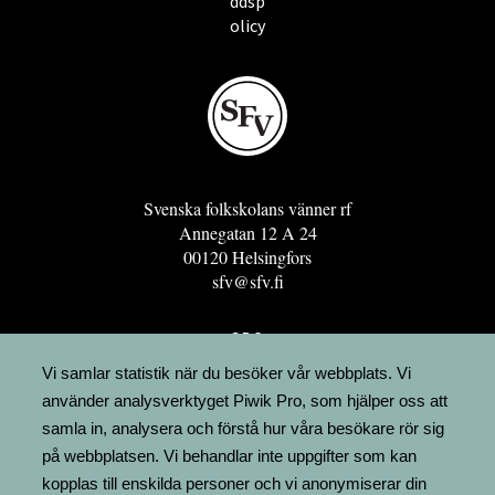
ddsp
olicy
Svenska folkskolans vänner rf
Annegatan 12 A 24
00120 Helsingfors
sfv@sfv.fi
GRO
FÖRENINGSRESURSEN
Vi samlar statistik när du besöker vår webbplats. Vi
använder analysverktyget Piwik Pro, som hjälper oss att
MINNESRUNOR.FI
samla in, analysera och förstå hur våra besökare rör sig
UPPSLAGSVERKET FINLAND
på webbplatsen. Vi behandlar inte uppgifter som kan
LÄGENHETER
kopplas till enskilda personer och vi anonymiserar din
FAKTURERING