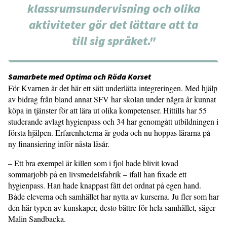
klassrumsundervisning och olika
aktiviteter gör det lättare att ta
till sig språket."
Samarbete med Optima och Röda Korset
För Kvarnen är det här ett sätt underlätta integreringen. Med hjälp
av bidrag från bland annat SFV har skolan under några år kunnat
köpa in tjänster för att lära ut olika kompetenser. Hittills har 55
studerande avlagt hygienpass och 34 har genomgått utbildningen i
första hjälpen. Erfarenheterna är goda och nu hoppas lärarna på
ny finansiering inför nästa läsår.
– Ett bra exempel är killen som i fjol hade blivit lovad
sommarjobb på en livsmedelsfabrik – ifall han fixade ett
hygienpass. Han hade knappast fått det ordnat på egen hand.
Både eleverna och samhället har nytta av kurserna. Ju fler som har
den här typen av kunskaper, desto bättre för hela samhället, säger
Malin Sandbacka.