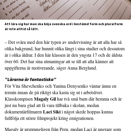
Att lära sig hur man ska böja svenska ord i bestämd form och pluralform
är inte alltid så lätt.
– Det svåra med den här typen av undervisning är att alla har så
olika bakgrund, har hunnit olika långt i sina studier och dessutom
är i olika åldrar. I den här klassen är den yngsta 17 och de äldsta
över 60. Det har sina utmaningar att se till att alla känner att
uppgifterna är motiverande, säger Anna Berglund.
”Lärarna är fantastiska”
För Vita Shevchenko och Yanina Denysenko väntar ännu en
termin innan de på riktigt ska kasta sig ut i arbetslivet.
Magaly Gil
Klasskompisen
har två små barn där hemma och är
just nu bara glad att få vara tillbaka i skolan, medan
Laci Siki
dokumentärfilmaren
i något skede hoppas kunna
fullfölja ett större filmprojekt kring emigrationen.
Magaly är ursprungligen från Peru, medan Laci är ungrare som