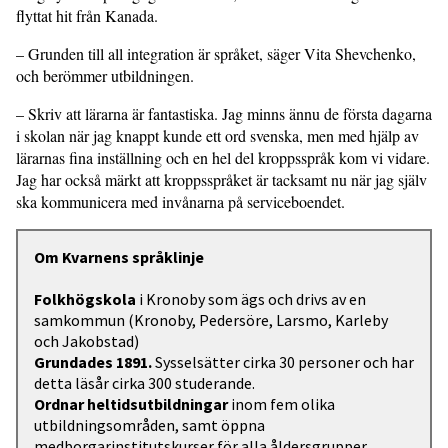
flyttat hit från Kanada.
– Grunden till all integration är språket, säger Vita Shevchenko,
och berömmer utbildningen.
– Skriv att lärarna är fantastiska. Jag minns ännu de första dagarna
i skolan när jag knappt kunde ett ord svenska, men med hjälp av
lärarnas fina inställning och en hel del kroppsspråk kom vi vidare.
Jag har också märkt att kroppsspråket är tacksamt nu när jag själv
ska kommunicera med invånarna på serviceboendet.
Om Kvarnens språklinje
Folkhögskola
i Kronoby som ägs och drivs av en
samkommun (Kronoby, Pedersöre, Larsmo, Karleby
och Jakobstad)
Grundades 1891.
Sysselsätter cirka 30 personer och har
detta läsår cirka 300 studerande.
Ordnar heltidsutbildningar
inom fem olika
utbildningsområden, samt öppna
medborgarinstitutskurser för alla åldersgrupper.