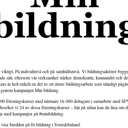
är viktigt. På individnivå och på samhällsnivå. Vi bildningsaktörer bygg
ande sätt, eftersom vår verksamhet stärker demokratin, kunnandet och det 
rs är helt enkelt en del av ett större bildningsarbete som ständigt pågår
am genom kampanjen Min bildning.
00 föreningskurser med närmare 16 000 deltagare i samarbete med SFV
esöker vi 24 av dessa föreningskurser – här på sidan kan du läsa om d
lja med kampanjen på #minbildning.
visa bredden på fri bildning i Svenskfinland.