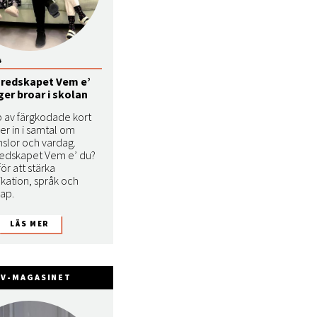
6
redskapet Vem e’
er broar i skolan
p av färgkodade kort
er in i samtal om
nslor och vardag.
edskapet Vem e’ du?
ör att stärka
ation, språk och
ap.
FV-MAGASINET