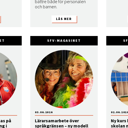
bättre både för personalen
och barnen.
ET
SFV-MAGASINET
S
03.06.2026
02.06.202
kas på
Lärarsamarbete över
Ny kurs 
ng i
språkgränsen – ny modell
skolan 