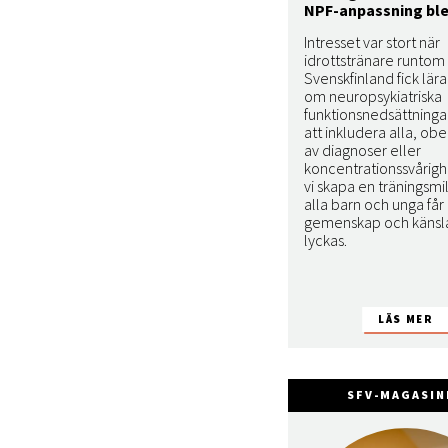
NPF-anpassning ble
Intresset var stort när
idrottstränare runtom 
Svenskfinland fick lära
om neuropsykiatriska
funktionsnedsättning
att inkludera alla, o
av diagnoser eller
koncentrationssvårigh
vi skapa en träningsmi
alla barn och unga få
gemenskap och känsla
lyckas.
SFV-MAGASIN