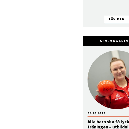
SFV-MAGASIN
04.06.2026
Alla barn ska få lyc
träningen – utbildni