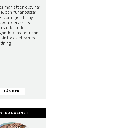
er man att en elev har
 se, och hur anpassar
rvisningen? En ny
npedagogik ska ge
ch studerande
gande kunskap innan
 sin första elev med
ttning.
FV-MAGASINET