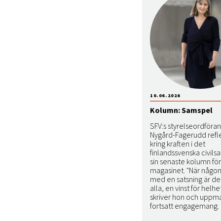
10.06.2026
Kolumn: Samspel
SFV:s styrelseordföra
Nygård-Fagerudd refl
kring kraften i det
finlandssvenska civilsa
sin senaste kolumn för
magasinet. "När någon
med en satsning är det
alla, en vinst för helhe
skriver hon och uppman
fortsatt engagemang.