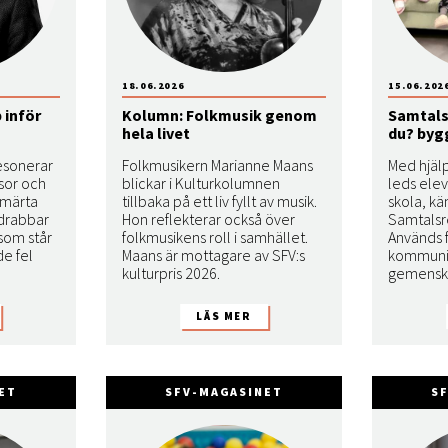
18.06.2026
15.06.202
 inför
Kolumn: Folkmusik genom
Samtals
hela livet
du? bygg
esonerar
Folkmusikern Marianne Maans
Med hjäl
ssor och
blickar i Kulturkolumnen
leds elev
 smärta
tillbaka på ett liv fyllt av musik.
skola, kä
 drabbar
Hon reflekterar också över
Samtalsr
 som står
folkmusikens roll i samhället.
Används f
de fel
Maans är mottagare av SFV:s
kommunik
kulturpris 2026.
gemensk
ET
SFV-MAGASINET
S