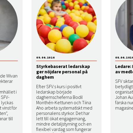
09.06.2026
08.06.202
Styrkebaserat ledarskap
Ledare:
ger nöjdare personal på
av medl
nde Wivan
daghem
ekterar
SFV siktar
Efter SFV:s kurs i positivt
betydlig
mhället i
ledarskap började
organisat
 SFV-
daghemscheferna Bodil
Johan Aur
 lyckas
Monthén-Kettunen och Tiina
färska n
 vinst för
Aho arbeta systematiskt med
magasine
ten",
personalens styrkor. Det har
ar till
lett till ökat engagemang,
mindre detaljstyrning och en
flexibel vardag som fungerar