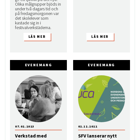
Olika målgrupper bjöds in
under två dagars tid och
på fredagsmorgonen var
det skolelever som
kastade sig in i
festivalverkstäderna.
EVENEMANG
EVENEMANG
07.02.2023
02.12.2022
Verkstad med
SFV lanserar nytt