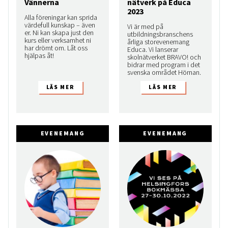
Vännerna
nätverk på Educa
2023
Alla föreningar kan sprida
värdefull kunskap – även
Vi är med på
er. Ni kan skapa just den
utbildningsbranschens
kurs eller verksamhet ni
årliga storevenemang
har drömt om. Låt oss
Educa. Vi lanserar
hjälpas åt!
skolnätverket BRAVO! och
bidrar med program i det
svenska området Hörnan.
EVENEMANG
EVENEMANG