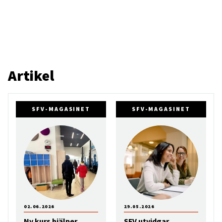
Artikel
SFV-MAGASINET
SFV-MAGASINET
02.06.2026
29.05.2026
Ny kurs hjälper
SFV utvidgar