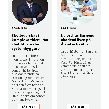
07.04.2026
09.01.2026
Skolledarskap i
Nu ordnas Barnens
komplexa tider: Från
Akademi även på
chef till kreativ
Åland och i Åbo
systembyggare
Under hösten har Barnens
Akademi ordnats i
Luke Roberts, forskare
huvudstadsregionen och
inom systeminnovation
Vasa. För första gången
och verkställande direktör
kommer de populära
på Resolve Consultants i
verkstäderna att ordnas
London håller årets
även i Åbo och på Åland
huvudanförande på
våren 2026.
Utbildningskonferensen.
Den ordnas i början av
april och årets tema är
Kreativt och meningsfullt.
Vi ställde några frågor till
Luke Roberts om honom
och hans forskning.