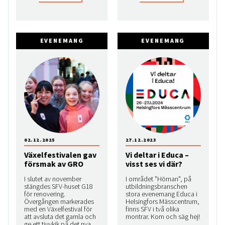
EVENEMANG
EVENEMANG
02.12.2025
27.12.2023
Växelfestivalen gav
Vi deltar i Educa –
försmak av GRO
visst ses vi där?
I slutet av november
I området "Hörnan", på
stängdes SFV-huset G18
utbildningsbranschen
för renovering.
stora evenemang Educa i
Övergången markerades
Helsingfors Mässcentrum,
med en Växelfestival för
finns SFV i två olika
att avsluta det gamla och
montrar. Kom och säg hej!
ge ett tjuvkik på det nya.