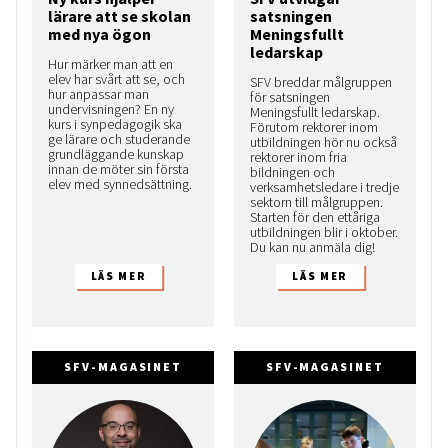
lärare att se skolan
satsningen
med nya ögon
Meningsfullt
ledarskap
Hur märker man att en
elev har svårt att se, och
SFV breddar målgruppen
hur anpassar man
för satsningen
undervisningen? En ny
Meningsfullt ledarskap.
kurs i synpedagogik ska
Förutom rektorer inom
ge lärare och studerande
utbildningen hör nu också
grundläggande kunskap
rektorer inom fria
innan de möter sin första
bildningen och
elev med synnedsättning.
verksamhetsledare i tredje
sektorn till målgruppen.
Starten för den ettåriga
utbildningen blir i oktober.
Du kan nu anmäla dig!
SFV-MAGASINET
SFV-MAGASINET