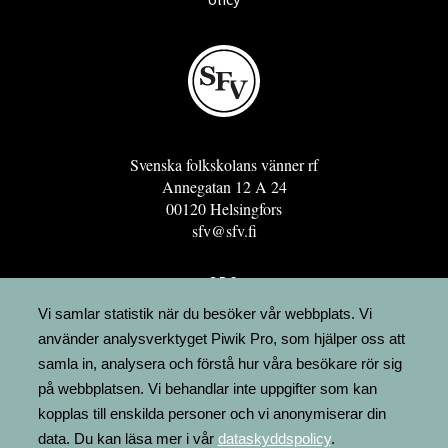
Svenska folkskolans vänner rf
Annegatan 12 A 24
00120 Helsingfors
sfv@sfv.fi
GRO
FÖRENINGSRESURSEN
Vi samlar statistik när du besöker vår webbplats. Vi
använder analysverktyget Piwik Pro, som hjälper oss att
MINNESRUNOR.FI
samla in, analysera och förstå hur våra besökare rör sig
UPPSLAGSVERKET FINLAND
på webbplatsen. Vi behandlar inte uppgifter som kan
LÄGENHETER
kopplas till enskilda personer och vi anonymiserar din
FAKTURERING
data. Du kan läsa mer i vår
dataskyddspolicy
.