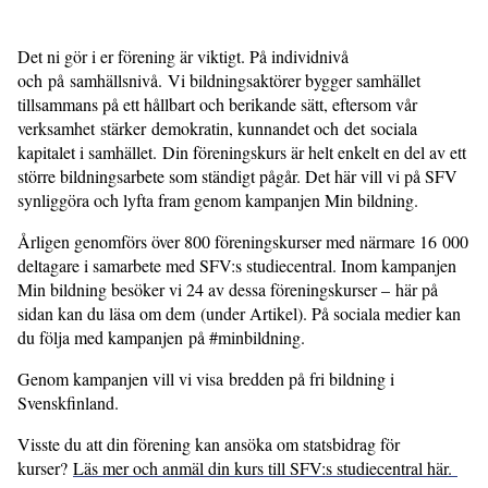
Det ni gör i er förening är viktigt. På individnivå
och på samhällsnivå. Vi bildningsaktörer bygger samhället
tillsammans på ett hållbart och berikande sätt, eftersom vår
verksamhet stärker demokratin, kunnandet och det sociala
kapitalet i samhället. Din föreningskurs är helt enkelt en del av ett
större bildningsarbete som ständigt pågår. Det här vill vi på SFV
synliggöra och lyfta fram genom kampanjen Min bildning.
Årligen genomförs över 800 föreningskurser med närmare 16 000
deltagare i samarbete med SFV:s studiecentral. Inom kampanjen
Min bildning besöker vi 24 av dessa föreningskurser – här på
sidan kan du läsa om dem (under Artikel). På sociala medier kan
du följa med kampanjen på #minbildning.
Genom kampanjen vill vi visa bredden på fri bildning i
Svenskfinland.
Visste du att din förening kan ansöka om statsbidrag för
kurser?
Läs mer och anmäl din kurs till SFV:s studiecentral här.