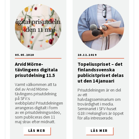
05.05.2020
20.12.2019
Arvid Mörne-
Topeliuspriset – det
tävlingens digitala
finlandssvenska
prisutdelning 11.5
publicistpriset delas
ut den 14 januari
Varmt välkommen att ta
del av Arvid Mörne-
Prisutdelningen är en del
tävlingens prisutdelning
av ett
på SFV:s
halvdagsseminarium om
webbplats! Prisutdelningen
trovärdighet i media.
arrangeras digitalt i form
Seminariet i SFV-huset
av en prisutdelningsvideo,
G18 i Helsingfors är öppet
som publiceras den 11
för alla intresserade.
maj strax efter midnatt.