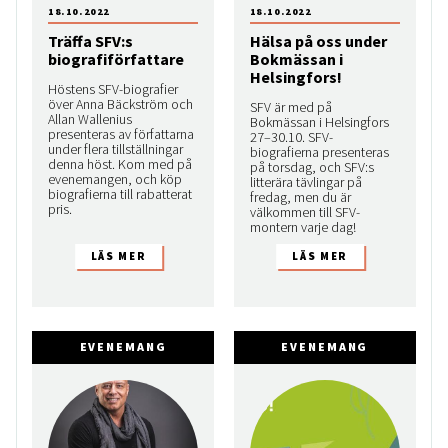
18.10.2022
18.10.2022
Träffa SFV:s
Hälsa på oss under
biografiförfattare
Bokmässan i
Helsingfors!
Höstens SFV-biografier
över Anna Bäckström och
SFV är med på
Allan Wallenius
Bokmässan i Helsingfors
presenteras av författarna
27–30.10. SFV-
under flera tillställningar
biografierna presenteras
denna höst. Kom med på
på torsdag, och SFV:s
evenemangen, och köp
litterära tävlingar på
biografierna till rabatterat
fredag, men du är
pris.
välkommen till SFV-
montern varje dag!
EVENEMANG
EVENEMANG