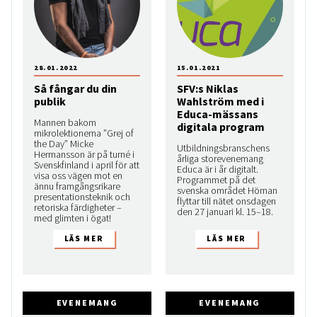
28.01.2022
15.01.2021
Så fångar du din
SFV:s Niklas
publik
Wahlström med i
Educa-mässans
Mannen bakom
digitala program
mikrolektionerna ”Grej of
the Day” Micke
Utbildningsbranschens
Hermansson är på turné i
årliga storevenemang
Svenskfinland i april för att
Educa är i år digitalt.
visa oss vägen mot en
Programmet på det
ännu framgångsrikare
svenska området Hörnan
presentationsteknik och
flyttar till nätet onsdagen
retoriska färdigheter –
den 27 januari kl. 15–18.
med glimten i ögat!
EVENEMANG
EVENEMANG