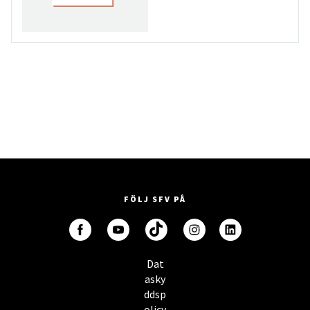
FÖLJ SFV PÅ
Dat
asky
ddsp
olicy