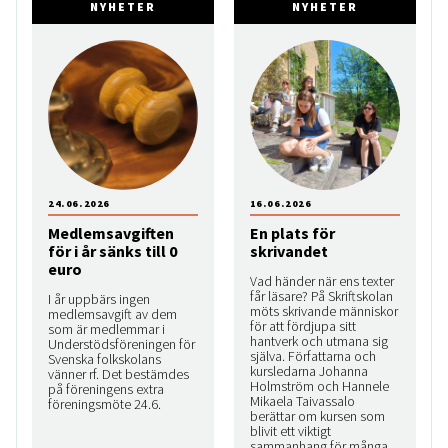
NYHETER
NYHETER
24.06.2026
16.06.2026
Medlemsavgiften
En plats för
för i år sänks till 0
skrivandet
euro
Vad händer när ens texter
får läsare? På Skriftskolan
I år uppbärs ingen
möts skrivande människor
medlemsavgift av dem
för att fördjupa sitt
som är medlemmar i
hantverk och utmana sig
Understödsföreningen för
själva. Författarna och
Svenska folkskolans
kursledarna Johanna
vänner rf. Det bestämdes
Holmström och Hannele
på föreningens extra
Mikaela Taivassalo
föreningsmöte 24.6.
berättar om kursen som
blivit ett viktigt
sammanhang för många