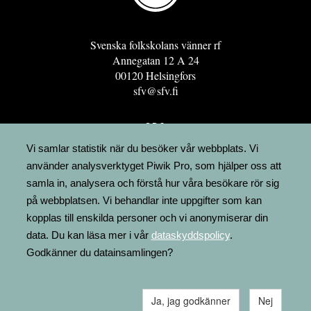
Svenska folkskolans vänner rf
Annegatan 12 A 24
00120 Helsingfors
sfv@sfv.fi
GRO
FÖRENINGSRESURSEN
Vi samlar statistik när du besöker vår webbplats. Vi
använder analysverktyget Piwik Pro, som hjälper oss att
MINNESRUNOR.FI
samla in, analysera och förstå hur våra besökare rör sig
UPPSLAGSVERKET FINLAND
på webbplatsen. Vi behandlar inte uppgifter som kan
LÄGENHETER
kopplas till enskilda personer och vi anonymiserar din
FAKTURERING
data. Du kan läsa mer i vår
dataskyddspolicy
.
Godkänner du datainsamlingen?
Ja, jag godkänner
Nej