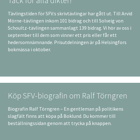
Tack för alla dikter!
Tävlingstiden för SFV:s skrivtävlingar har gått ut. Till Arvid
Mörne-tävlingen inkom 101 bidrag och till Solveig von
Schoultz-tävlingen sammanlagt 139 bidrag. Vi hör av oss i
september till dem som vinner ett pris eller får ett
hedersomnämnande. Prisutdelningen är på Helsingfors
bokmässa i oktober.
Köp SFV-biografin om Ralf Törngren
Biografin Ralf Törngren – En gentleman på politikens
slagfält finns att köpa på Boklund. Du kommer till
beställningssidan genom att trycka på knappen.