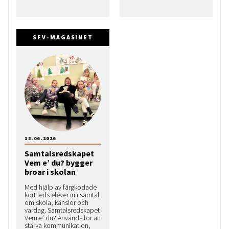
SFV-MAGASINET
15.06.2026
Samtalsredskapet
Vem e’ du? bygger
broar i skolan
Med hjälp av färgkodade
kort leds elever in i samtal
om skola, känslor och
vardag. Samtalsredskapet
Vem e’ du? Används för att
stärka kommunikation,