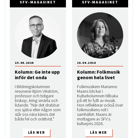
SFV-MAGASINET
SFV-MAGASINET
25.06.2026
18.06.2026
Kolumn: Ge inte upp
Kolumn: Folkmusik
inför det onda
genom hela livet
I Bildningskolumnen
Folkmusikern Marianne
resonerar Björn Vikström,
Maans blickar i
professor och tidigare
Kulturkolumnen tillbaka
biskop, kring smärta och
på ett liv fyllt av musik.
lidande. "När det drabbar
Hon reflekterar också över
oss själva eller någon som
folkmusikens roll i
står oss nära känns det
samhället. Maans är
både fel och orättvist."
mottagare av SFV:s
kulturpris 2026.