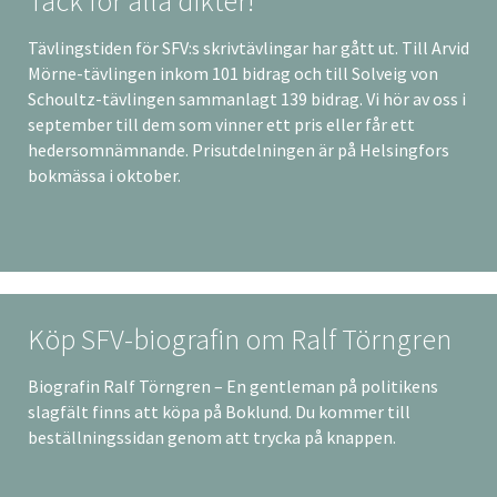
Tack för alla dikter!
Tävlingstiden för SFV:s skrivtävlingar har gått ut. Till Arvid
Mörne-tävlingen inkom 101 bidrag och till Solveig von
Schoultz-tävlingen sammanlagt 139 bidrag. Vi hör av oss i
september till dem som vinner ett pris eller får ett
hedersomnämnande. Prisutdelningen är på Helsingfors
bokmässa i oktober.
Köp SFV-biografin om Ralf Törngren
Biografin Ralf Törngren – En gentleman på politikens
slagfält finns att köpa på Boklund. Du kommer till
beställningssidan genom att trycka på knappen.