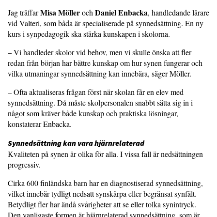
Misa Möller
Daniel Enbacka
Jag träffar
och
, handledande lärare
vid Valteri, som båda är specialiserade på synned­sättning. En ny
kurs i synpedagogik ska stärka kunskapen i skolorna.
– Vi handleder skolor vid behov, men vi skulle önska att fler
redan från början har bättre kunskap om hur synen funge­rar och
vilka utmaningar synnedsättning kan innebära, säger Möller.
– Ofta aktualiseras frågan först när skolan får en elev med
synnedsättning. Då måste skolpersonalen snabbt sätta sig in i
något som kräver både kunskap och praktiska lösningar,
konstaterar Enbacka.
Synnedsättning kan vara hjärnrelaterad
Kvaliteten på synen är olika för alla. I vissa fall är nedsättningen
progressiv.
Cirka 600 finländska barn har en diagnos­tiserad synnedsättning,
vilket innebär tydligt nedsatt synskärpa eller begränsat synfält.
Betydligt fler har ändå svårig­heter att se eller tolka synintryck.
Den vanligaste formen är hjärnrelaterad syn­nedsättning, som är