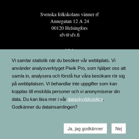
Svenska folkskolans vänner rf
Annegatan 12 A 24
00120 Helsingfors
sfv@sfv.fi
GRO
FÖRENINGSRESURSEN
Vi samlar statistik när du besöker vår webbplats. Vi
använder analysverktyget Piwik Pro, som hjälper oss att
MINNESRUNOR.FI
samla in, analysera och förstå hur våra besökare rör sig
UPPSLAGSVERKET FINLAND
på webbplatsen. Vi behandlar inte uppgifter som kan
LÄGENHETER
kopplas till enskilda personer och vi anonymiserar din
FAKTURERING
data. Du kan läsa mer i vår
dataskyddspolicy
.
Godkänner du datainsamlingen?
Ja, jag godkänner
Nej