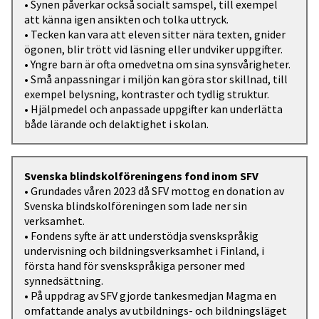
• Synen påverkar också socialt samspel, till exempel
att känna igen ansikten och tolka uttryck.
• Tecken kan vara att eleven sitter nära texten, gnider
ögonen, blir trött vid läsning eller undviker uppgifter.
• Yngre barn är ofta omedvetna om sina synsvårigheter.
• Små anpassningar i miljön kan göra stor skillnad, till
exempel belysning, kontraster och tydlig struktur.
• Hjälpmedel och anpassade uppgifter kan underlätta
både lärande och delaktighet i skolan.
Svenska blindskolföreningens fond inom SFV
• Grundades våren 2023 då SFV mottog en donation av
Svenska blindskolföreningen som lade ner sin
verksamhet.
• Fondens syfte är att understödja svenskspråkig
undervisning och bildningsverksamhet i Finland, i
första hand för svenskspråkiga personer med
synnedsättning.
• På uppdrag av SFV gjorde tankesmedjan Magma en
omfattande analys av utbildnings- och bildningsläget