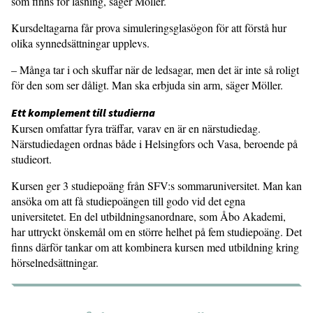
som finns för läsning, säger Möller.
Kursdeltagarna får prova simulerings­glasögon för att förstå hur
olika synned­sättningar upplevs.
– Många tar i och skuffar när de ledsagar, men det är inte så roligt
för den som ser dåligt. Man ska erbjuda sin arm, säger Möller.
Ett komplement till studierna
Kursen omfattar fyra träffar, varav en är en närstudiedag.
Närstudiedagen ordnas både i Helsingfors och Vasa, beroende på
studieort.
Kursen ger 3 studiepoäng från SFV:s sommaruniversitet. Man kan
ansöka om att få studiepoängen till godo vid det egna
universitetet. En del utbildningsanordnare, som Åbo Akademi,
har uttryckt önskemål om en större helhet på fem studiepoäng. Det
finns därför tankar om att kombinera kursen med utbildning kring
hörselnedsättningar.