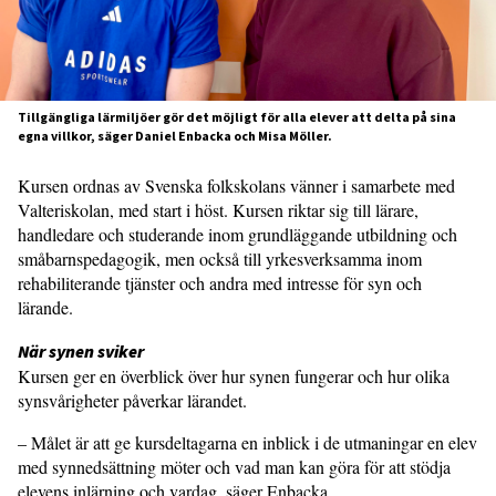
Tillgängliga lärmiljöer gör det möjligt för alla elever att delta på sina
egna villkor, säger Daniel Enbacka och Misa Möller.
Kursen ordnas av Svenska folkskolans vänner i samarbete med
Valteriskolan, med start i höst. Kursen riktar sig till lärare,
handledare och studerande inom grundläggande utbildning och
småbarnspedagogik, men också till yrkesverksamma inom
rehabiliterande tjänster och andra med intresse för syn och
lärande.
När synen sviker
Kursen ger en överblick över hur synen fungerar och hur olika
synsvårigheter påverkar läran­det.
– Målet är att ge kursdeltagarna en inblick i de utmaningar en elev
med syn­nedsättning möter och vad man kan göra för att stödja
elevens inlärning och vardag, säger Enbacka.