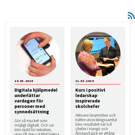
10.05.2024
11.03.2024
Digitala hjälpmedel
Kurs i positivt
underlättar
ledarskap
vardagen för
inspirerade
personer med
skolchefer
synnedsättning
Aktivare lärarmöten och
bättre utvecklingssamtal
Gör så mycket som
blev resultatet när två
möjligt digitalt. Och var
chefer i Hangö och
inte rädd för tekniken,
Åboland gick en ettårig
utan låt den i stället hjälpa