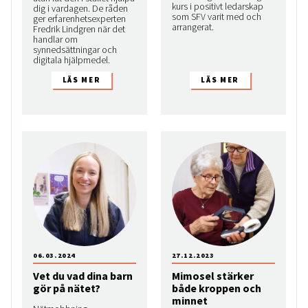
kurs i positivt ledarskap
dig i vardagen. De råden
som SFV varit med och
ger erfarenhetsexperten
arrangerat.
Fredrik Lindgren när det
handlar om
synnedsättningar och
digitala hjälpmedel.
06.03.2024
27.12.2023
Vet du vad dina barn
Mimosel stärker
gör på nätet?
både kroppen och
minnet