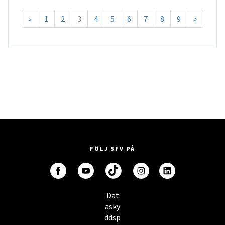
«
1
2
3
4
5
6
7
8
9
»
FÖLJ SFV PÅ
Dat
asky
ddsp