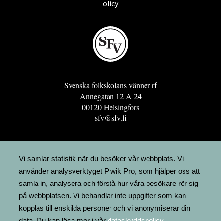
olicy
Svenska folkskolans vänner rf
Annegatan 12 A 24
00120 Helsingfors
sfv@sfv.fi
GRO
FÖRENINGSRESURSEN
Vi samlar statistik när du besöker vår webbplats. Vi
använder analysverktyget Piwik Pro, som hjälper oss att
MINNESRUNOR.FI
samla in, analysera och förstå hur våra besökare rör sig
UPPSLAGSVERKET FINLAND
på webbplatsen. Vi behandlar inte uppgifter som kan
LÄGENHETER
kopplas till enskilda personer och vi anonymiserar din
FAKTURERING
data. Du kan läsa mer i vår
dataskyddspolicy
.