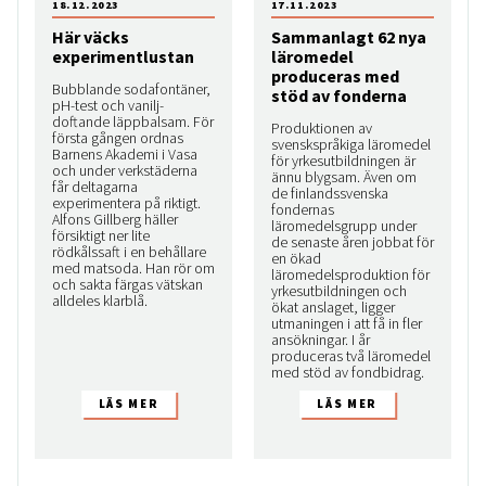
18.12.2023
17.11.2023
Här väcks
Sammanlagt 62 nya
experimentlustan
läromedel
produceras med
Bubblande sodafontäner,
stöd av fonderna
pH-test och vanilj­
doftande läppbalsam. För
Produktionen av
första gången ordnas
svenskspråkiga läromedel
Barnens Akademi i Vasa
för yrkesutbildningen är
och under verkstäderna
ännu blygsam. Även om
får deltagarna
de finlandssvenska
experimentera på riktigt.
fondernas
Alfons Gillberg häller
läromedelsgrupp under
försiktigt ner lite
de senaste åren jobbat för
rödkålssaft i en behållare
en ökad
med matsoda. Han rör om
läromedelsproduktion för
och sakta färgas vätskan
yrkesutbildningen och
alldeles klarblå.
ökat anslaget, ligger
utmaningen i att få in fler
ansökningar. I år
produceras två läromedel
med stöd av fondbidrag.