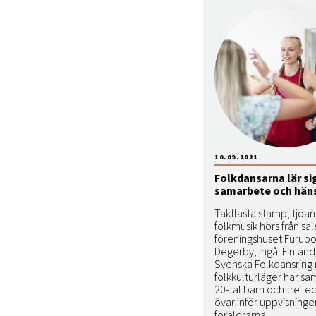
10.09.2021
Folkdansarna lär si
samarbete och hän
Taktfasta stamp, tjoa
folkmusik hörs från sal
föreningshuset Furubo
Degerby, Ingå. Finland
Svenska Folkdansring r
folkkulturläger har sa
20-tal barn och tre l
övar inför uppvisninge
föräldrarna.