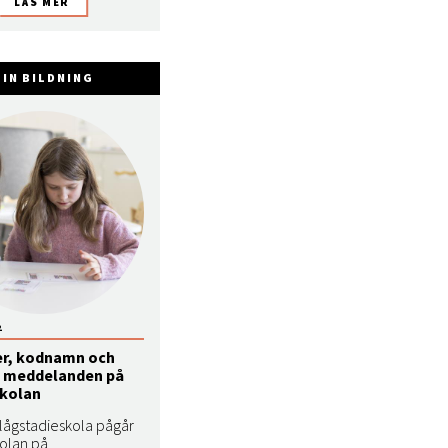
IN BILDNING
2
er, kodnamn och
 meddelanden på
skolan
 lågstadieskola pågår
olan på