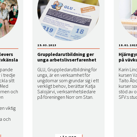
29.03.2023
18.01.202
levers
Gruppledarutbildning ger
Hjärngy
lvkänsla
unga arbetslivserfarenhet
på vävk
apande
GLU, Gruppledarutbildning för
Karin Lin
 i tredje
unga, är en verksamhet för
kursen Va
kla sitt
ungdomar som grundar sig i ett
Taito Åb
. Med
verkligt behov, berättar Katja
kurser s
barnen och
Salojärvi, verksamhetsledare
stöd av 
en
på föreningen Norr om Stan.
SFV:s stu
en viktig
ga och