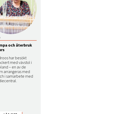
3
mpa och återbruk
urs
droos har besökt
ckert med vävstol i
oland – en av de
om arrangeras med
och i samarbete med
diecentral.