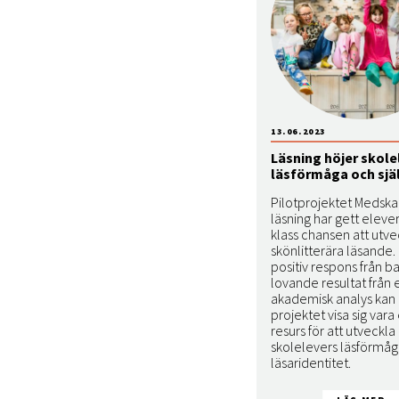
13.06.2023
Läsning höjer skole
läsförmåga och sjä
Pilotprojektet Medsk
läsning har gett elever
klass chansen att utvec
skönlitterära läsande
positiv respons från 
lovande resultat från 
akademisk analys kan
projektet visa sig vara 
resurs för att utveckla
skolelevers läsförmå
läsaridentitet.