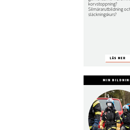
korvstoppning?
Silmärarutbildning oc
släckningskurs?
MIN BILDNI