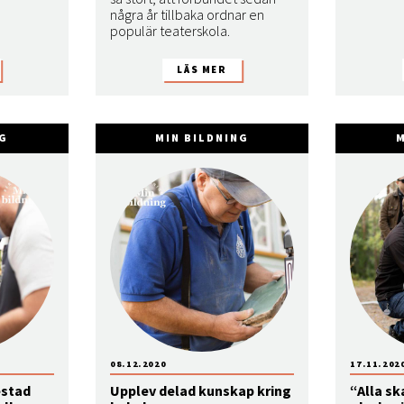
några år tillbaka ordnar en
populär teaterskola.
NG
MIN BILDNING
M
08.12.2020
17.11.202
estad
Upplev delad kunskap kring
“Alla sk