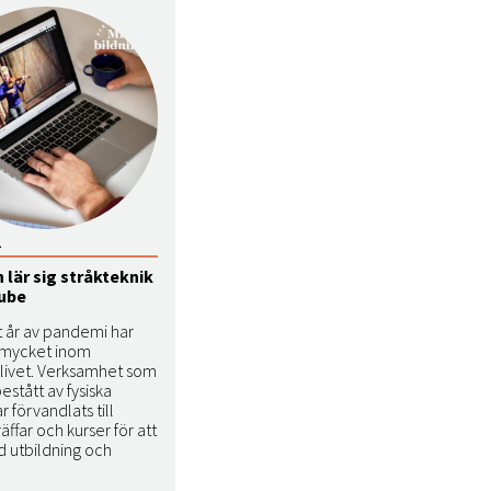
1
lär sig stråkteknik
tube
t år av pandemi har
 mycket inom
slivet. Verksamhet som
bestått av fysiska
 förvandlats till
räffar och kurser för att
d utbildning och