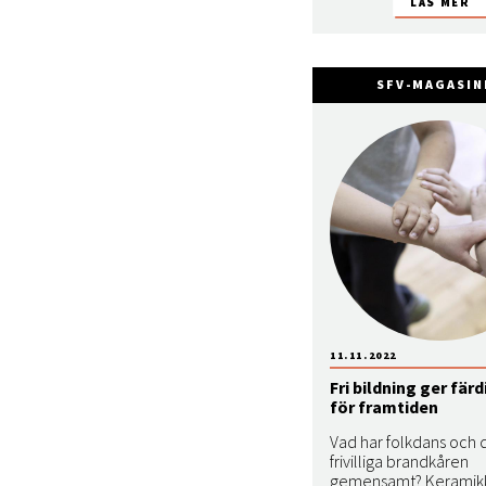
SFV-MAGASIN
11.11.2022
Fri bildning ger fär
för framtiden
Vad har folkdans och 
frivilliga brandkåren
gemensamt? Keramikk