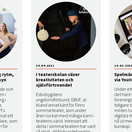
29.04.2021
16.03.202
g rytm,
I teaterskolan växer
Spelmän 
syn
kreativiteten och
via You
självförtroendet
nde och
Under et
en i
Esbobygdens
det hänt
rg i
ungdomsförbund, EBUF, är
förening
s
bland annat känt för Finns
tidigare 
f:s
sommarteater, som under
möten har
mlat ett
åren lockat med många barn i
digitala t
edare, som
teaterns värld. Intresset att
nå ut me
n för
delta i sommarteatern har varit
kunskap.
så stort, att förbundet sedan