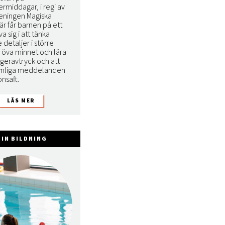
ermiddagar, i regi av
reningen Magiska
är får barnen på ett
va sig i att tänka
e detaljer i större
, öva minnet och lära
ngeravtryck och att
emliga meddelanden
onsaft.
IN BILDNING