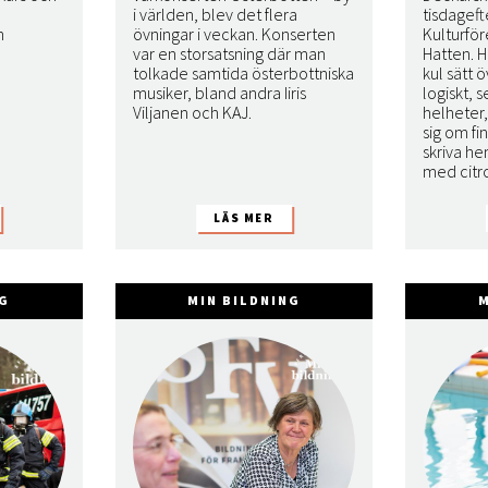
i världen, blev det flera
tisdageft
h
övningar i veckan. Konserten
Kulturfö
var en storsatsning där man
Hatten. H
tolkade samtida österbottniska
kul sätt ö
musiker, bland andra Iiris
logiskt, s
Viljanen och KAJ.
helheter
sig om fi
skriva h
med citr
NG
MIN BILDNING
M