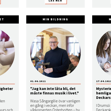
ET
MIN BILDNING
M
01.06.2022
27.04.202
digheter
"Jag kan inte låta bli, det
Mysteri
måste finnas musik i livet."
hemliga
Deckar
den
Wasa Sångargille övar vanligen
en gång i veckan, men inför
I Drumsö
urs och
vårkonserten Österbotten – by
Deckarsk