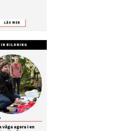
IN BILDNING
0
a våga agera i en