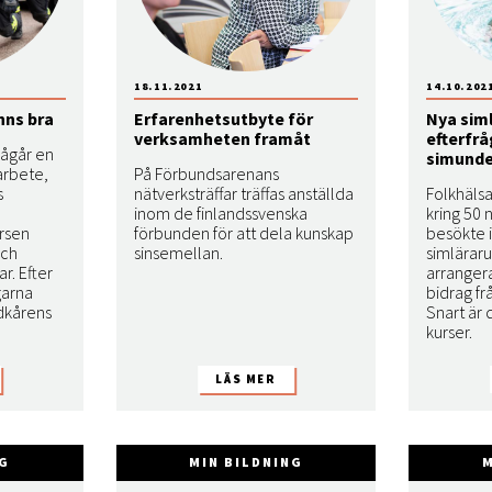
18.11.2021
14.10.202
nns bra
Erfarenhetsutbyte för
Nya sim
verksamheten framåt
efterfr
pågår en
simunde
arbete,
På Förbundsarenans
s
nätverksträffar träffas anställda
Folkhälsa
inom de finlandssvenska
kring 50 
rsen
förbunden för att dela kunskap
besökte i
och
sinsemellan.
simlärar
r. Efter
arranger
garna
bidrag fr
dkårens
Snart är 
kurser.
NG
MIN BILDNING
M