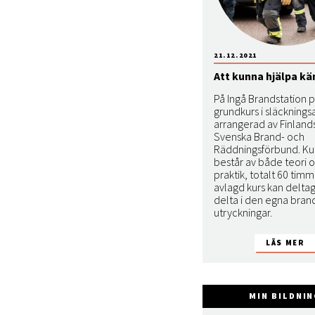
21.12.2021
Att kunna hjälpa kä
På Ingå Brandstation 
grundkurs i släcknings
arrangerad av Finland
Svenska Brand- och
Räddningsförbund. Ku
består av både teori 
praktik, totalt 60 timma
avlagd kurs kan delta
delta i den egna bran
utryckningar.
MIN BILDNI