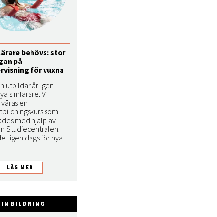
1
lärare behövs: stor
ågan på
rvisning för vuxna
n utbildar årligen
nya simlärare. Vi
 våras en
utbildningskurs som
ades med hjälp av
ån Studiecentralen.
det igen dags för nya
IN BILDNING