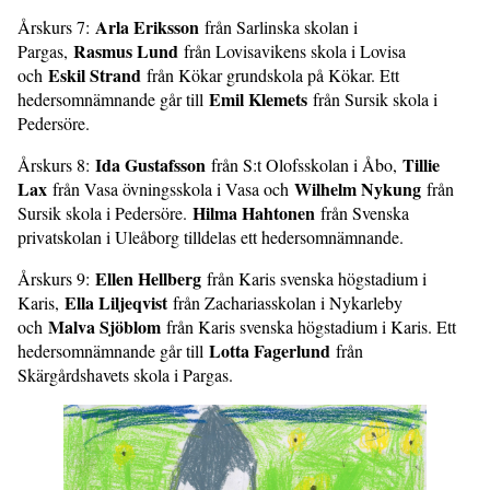
Arla Eriksson
Årskurs 7:
från Sarlinska skolan i
Rasmus Lund
Pargas,
från Lovisavikens skola i Lovisa
Eskil Strand
och
från Kökar grundskola på Kökar. Ett
Emil Klemets
hedersomnämnande går till
från Sursik skola i
Pedersöre.
Ida Gustafsson
Tillie
Årskurs 8:
från S:t Olofsskolan i Åbo,
Lax
Wilhelm Nykung
från Vasa övningsskola i Vasa och
från
Hilma Hahtonen
Sursik skola i Pedersöre.
från Svenska
privatskolan i Uleåborg tilldelas ett hedersomnämnande.
Ellen Hellberg
Årskurs 9:
från Karis svenska högstadium i
Ella Liljeqvist
Karis,
från Zachariasskolan i Nykarleby
Malva Sjöblom
och
från Karis svenska högstadium i Karis. Ett
Lotta Fagerlund
hedersomnämnande går till
från
Skärgårdshavets skola i Pargas.