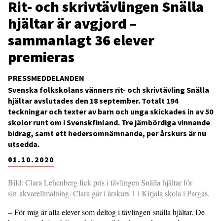
Rit- och skrivtävlingen Snälla
hjältar är avgjord –
sammanlagt 36 elever
premieras
PRESSMEDDELANDEN
Svenska folkskolans vänners rit- och skrivtävling Snälla
hjältar avslutades den 18 september. Totalt 194
teckningar och texter av barn och unga skickades in av 50
skolor runt om i Svenskfinland. Tre jämbördiga vinnande
bidrag, samt ett hedersomnämnande, per årskurs är nu
utsedda.
01.10.2020
Bild: Clara Lehenberg fick pris i tävlingen Snälla hjältar för
sin akvarellmålning. Clara går i årskurs 1 i Kirjala skola i Pargas.
– För mig är alla elever som deltog i tävlingen snälla hjältar. De