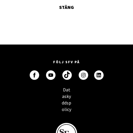
STÄNG
FÖLJ SFV PÅ
Dat
asky
ddsp
olicy