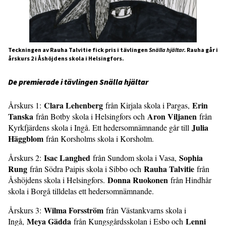
Teckningen av Rauha Talvitie fick pris i tävlingen
Snälla hjältar.
Rauha går i
årskurs 2 i Åshöjdens skola i Helsingfors.
De premierade i tävlingen Snälla hjältar
Clara Lehenberg
Erin
Årskurs 1:
från Kirjala skola i Pargas,
Tanska
Aron Viljanen
från Botby skola i Helsingfors och
från
Julia
Kyrkfjärdens skola i Ingå. Ett hedersomnämnande går till
Häggblom
från Korsholms skola i Korsholm.
Isac Langhed
Sophia
Årskurs 2:
från Sundom skola i Vasa,
Rung
Rauha Talvitie
från Södra Paipis skola i Sibbo och
från
Donna Ruokonen
Åshöjdens skola i Helsingfors.
från Hindhår
skola i Borgå tilldelas ett hedersomnämnande.
Wilma Forsström
Årskurs 3:
från Västankvarns skola i
Meya Gädda
Lenni
Ingå,
från Kungsgårdsskolan i Esbo och