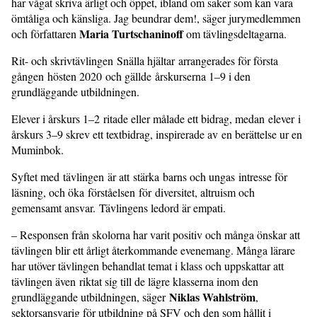
har vågat skriva ärligt och öppet, ibland om saker som kan vara
ömtåliga och känsliga. Jag beundrar dem!, säger jurymedlemmen
Maria Turtschaninoff
och författaren
om tävlingsdeltagarna.
Rit- och skrivtävlingen Snälla hjältar arrangerades för första
gången hösten 2020 och gällde årskurserna 1–9 i den
grundläggande utbildningen.
Elever i årskurs 1–2 ritade eller målade ett bidrag, medan elever i
årskurs 3–9 skrev ett textbidrag, inspirerade av en berättelse ur en
Muminbok.
Syftet med tävlingen är att stärka barns och ungas intresse för
läsning, och öka förståelsen för diversitet, altruism och
gemensamt ansvar. Tävlingens ledord är empati.
– Responsen från skolorna har varit positiv och många önskar att
tävlingen blir ett årligt återkommande evenemang. Många lärare
har utöver tävlingen behandlat temat i klass och uppskattar att
tävlingen även riktat sig till de lägre klasserna inom den
Niklas Wahlström
grundläggande utbildningen, säger
,
sektorsansvarig för utbildning på SFV och den som hållit i