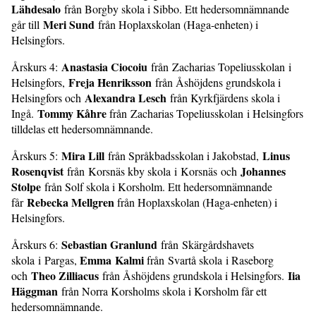
Lähdesalo
från Borgby skola i Sibbo. Ett hedersomnämnande
Meri Sund
går till
från Hoplaxskolan (Haga-enheten) i
Helsingfors.
Anastasia Ciocoiu
Årskurs 4:
från Zacharias Topeliusskolan i
Freja Henriksson
Helsingfors,
från Åshöjdens grundskola i
Alexandra Lesch
Helsingfors och
från Kyrkfjärdens skola i
Tommy Kåhre
Ingå.
från Zacharias Topeliusskolan i Helsingfors
tilldelas ett hedersomnämnande.
Mira Lill
Linus
Årskurs 5:
från Språkbadsskolan i Jakobstad,
Rosenqvist
Johannes
från Korsnäs kby skola i Korsnäs och
Stolpe
från Solf skola i Korsholm. Ett hedersomnämnande
Rebecka Mellgren
får
från Hoplaxskolan (Haga-enheten) i
Helsingfors.
Sebastian Granlund
Årskurs 6:
från Skärgårdshavets
Emma Kalmi
skola i Pargas,
från Svartå skola i Raseborg
Theo Zilliacus
Iia
och
från Åshöjdens grundskola i Helsingfors.
Häggman
från Norra Korsholms skola i Korsholm får ett
hedersomnämnande.