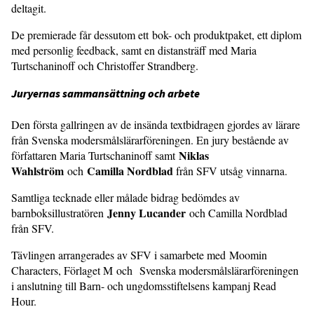
deltagit.
De premierade får dessutom ett bok- och produktpaket, ett diplom
med personlig feedback, samt en distansträff med Maria
Turtschaninoff och Christoffer Strandberg.
Juryernas sammansättning och arbete
Den första gallringen av de insända textbidragen gjordes av lärare
från Svenska modersmålslärarföreningen. En jury bestående av
Niklas
författaren Maria Turtschaninoff samt
Wahlström
Camilla Nordblad
och
från SFV utsåg vinnarna.
Samtliga tecknade eller målade bidrag bedömdes av
Jenny Lucander
barnboksillustratören
och Camilla Nordblad
från SFV.
Tävlingen arrangerades av SFV i samarbete med Moomin
Characters, Förlaget M och Svenska modersmålslärarföreningen
i anslutning till Barn- och ungdomsstiftelsens kampanj Read
Hour.