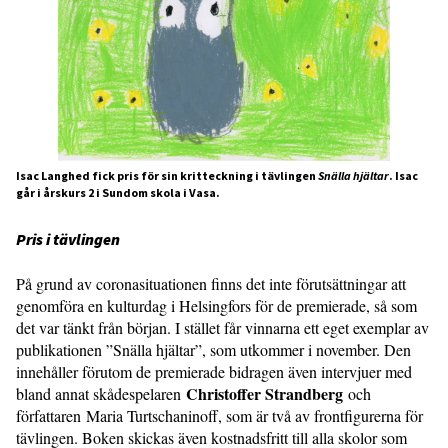
Isac Langhed fick pris för sin kritteckning i tävlingen
Snälla hjältar
. Isac
går i årskurs 2 i Sundom skola i Vasa.
Pris i tävlingen
På grund av coronasituationen finns det inte förutsättningar att
genomföra en kulturdag i Helsingfors för de premierade, så som
det var tänkt från början. I stället får vinnarna ett eget exemplar av
publikationen ”Snälla hjältar”, som utkommer i november. Den
innehåller förutom de premierade bidragen även intervjuer med
Christoffer Strandberg
bland annat skådespelaren
och
författaren Maria Turtschaninoff, som är två av frontfigurerna för
tävlingen. Boken skickas även kostnadsfritt till alla skolor som