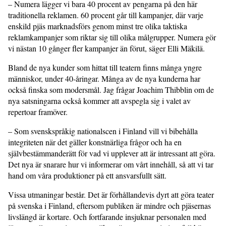
– Numera lägger vi bara 40 procent av pengarna på den här
traditionella reklamen. 60 procent går till kampanjer, där varje
enskild pjäs marknadsförs genom minst tre olika taktiska
reklamkampanjer som riktar sig till olika målgrupper. Numera gör
vi nästan 10 gånger fler kampanjer än förut, säger Elli Mäkilä.
Bland de nya kunder som hittat till teatern finns många yngre
människor, under 40-åringar. Många av de nya kunderna har
också finska som modersmål. Jag frågar Joachim Thibblin om de
nya satsningarna också kommer att avspegla sig i valet av
repertoar framöver.
– Som svenskspråkig nationalscen i Finland vill vi bibehålla
integriteten när det gäller konstnärliga frågor och ha en
självbestämmanderätt för vad vi upplever att är intressant att göra.
Det nya är snarare hur vi informerar om vårt innehåll, så att vi tar
hand om våra produktioner på ett ansvarsfullt sätt.
Vissa utmaningar består. Det är förhållandevis dyrt att göra teater
på svenska i Finland, eftersom publiken är mindre och pjäsernas
livslängd är kortare. Och fortfarande insjuknar personalen med