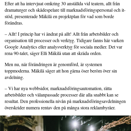
Efter att ha intervjuat omkring 30 anställda vid teatern, allt från
dramaturger och skådespelare till marknadsföringspersonal och it-
stöd, presenterade Mäkilä en projektplan för vad som borde
förändras.
– Allt! I princip har vi ändrat på allt! Allt från arbetsbilder och
organisation till processer och verktyg. Tidigare fanns här varken
Google Analytics eller analysverktyg för sociala medier. Det var
rena 90-talet, säger Elli Mäkilä utan att skräda orden.
Men nu, när förändringen är genomförd, är systemen
toppmoderna. Mäkilä säger att hon gärna öser beröm över sin
avdelning.
– Vi har nya webbsidor, marknadsföringsautomation, rätta
arbetsbilder och välanpassade processer där alla snabbt kan se
resultat. Den professionella nivån på marknadsföringsavdelningen
överskrider numera rentav den på många stora reklambyråer.