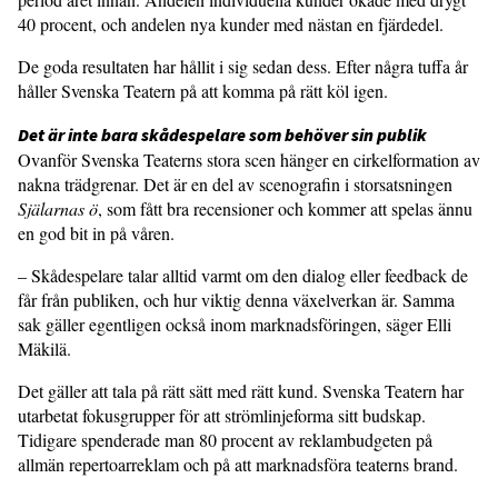
40 procent, och andelen nya kunder med nästan en fjärdedel.
De goda resultaten har hållit i sig sedan dess. Efter några tuffa år
håller Svenska Teatern på att komma på rätt köl igen.
Det är inte bara skådespelare som behöver sin publik
Ovanför Svenska Teaterns stora scen hänger en cirkelformation av
nakna trädgrenar. Det är en del av scenografin i storsatsningen
Själarnas ö
, som fått bra recensioner och kommer att spelas ännu
en god bit in på våren.
– Skådespelare talar alltid varmt om den dialog eller feedback de
får från publiken, och hur viktig denna växelverkan är. Samma
sak gäller egentligen också inom marknadsföringen, säger Elli
Mäkilä.
Det gäller att tala på rätt sätt med rätt kund. Svenska Teatern har
utarbetat fokusgrupper för att strömlinjeforma sitt budskap.
Tidigare spenderade man 80 procent av reklambudgeten på
allmän repertoarreklam och på att marknadsföra teaterns brand.