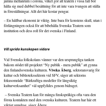
jämna mellanrum i corona, vilket gör att teatern i vissa fall bör
hålla sig med dubbel besättning för att inte vara tvungen att ställa
in föreställningar. Allt det här kostar pengar.
– En hållbar ekonomi är viktig. Inte bara för konstens skull, utan i
förlängningen också för att bibehålla Svenska Teatern som
institution och dess roll för det svenska i Finland.
Vill sprida kunskapen vidare
Vid Svenska folkskolans vänner var den ursprungliga tanken
bakom stödet till projektet “Ny publik - mera publik” att gynna
Viveka Åberg
den finlandssvenska kulturen.
, sektoransvarig för
kultur och bibliotekssektorn vid SFV, säger att sektorns
fokusområde “Bärkraftiga modeller för långsiktig
kulturverksamhet” väl uppfylldes genom bidraget.
– Svenska Teatern kan för många finskspråkiga ofta vara den
första kontakten med den svenska kulturen. Teatern har här ett
viktigt uppdrag, säger Åberg.