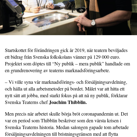
Startskottet för förändringen gick år 2019, när teatern beviljades
ett bidrag från Svenska folkskolans vänner på 129 000 euro.
Projektet som döptes till “Ny publik – mera publik” handlade om
en grundrenovering av teaterns marknadsföringsarbete.
– Vi ville syna vår marknadsförings- och försäljningsavdelning,
och hälla ut alla arbetsmetoder på bordet. Målet var att hitta ett
nytt sätt att jobba, med starkt fokus på att nå ny publik, förklarar
Joachim Thibblin.
Svenska Teaterns chef
Men precis när arbetet skulle börja bröt coronapandemin ut. Det
var en period som Thibblin beskriver som den värsta krisen i
Svenska Teaterns historia. Medan salongen gapade tom arbetade
försäljningsavdelningen till bristningsgränsen med att flytta