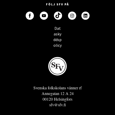
FÖLJ SFV PÅ
Dat
asky
ddsp
olicy
Svenska folkskolans vänner rf
Annegatan 12 A 24
00120 Helsingfors
sfv@sfv.fi