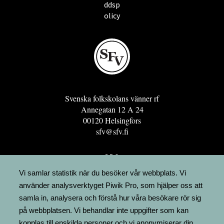
ddsp
olicy
Svenska folkskolans vänner rf
Annegatan 12 A 24
00120 Helsingfors
sfv@sfv.fi
GRO
FÖRENINGSRESURSEN
Vi samlar statistik när du besöker vår webbplats. Vi
använder analysverktyget Piwik Pro, som hjälper oss att
MINNESRUNOR.FI
samla in, analysera och förstå hur våra besökare rör sig
UPPSLAGSVERKET FINLAND
på webbplatsen. Vi behandlar inte uppgifter som kan
LÄGENHETER
kopplas till enskilda personer och vi anonymiserar din