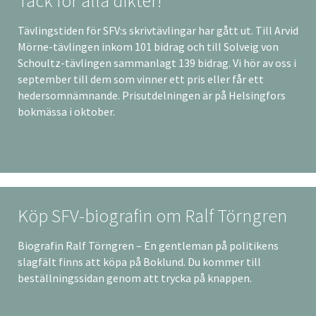
Tack för alla dikter!
Tävlingstiden för SFV:s skrivtävlingar har gått ut. Till Arvid
Mörne-tävlingen inkom 101 bidrag och till Solveig von
Schoultz-tävlingen sammanlagt 139 bidrag. Vi hör av oss i
september till dem som vinner ett pris eller får ett
hedersomnämnande. Prisutdelningen är på Helsingfors
bokmässa i oktober.
Köp SFV-biografin om Ralf Törngren
Biografin Ralf Törngren – En gentleman på politikens
slagfält finns att köpa på Boklund. Du kommer till
beställningssidan genom att trycka på knappen.