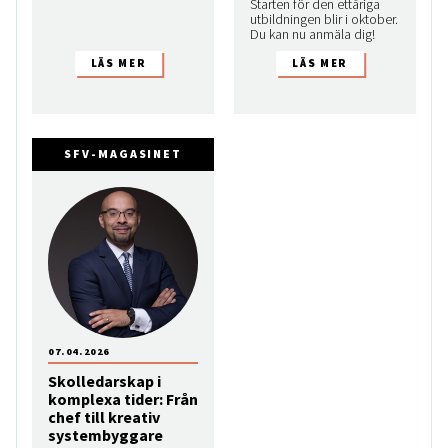
Starten för den ettåriga
utbildningen blir i oktober.
Du kan nu anmäla dig!
SFV-MAGASINET
07.04.2026
Skolledarskap i
komplexa tider: Från
chef till kreativ
systembyggare