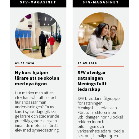
SFV-MAGASINET
SFV-MAGASINET
02.06.2026
29.05.2026
Ny kurs hjälper
SFV utvidgar
lärare att se skolan
satsningen
med nya ögon
Meningsfullt
ledarskap
Hur märker man att en
elev har svårt att se, och
SFV breddar målgruppen
hur anpassar man
för satsningen
undervisningen? En ny
Meningsfullt ledarskap.
kurs i synpedagogik ska
Förutom rektorer inom
ge lärare och studerande
utbildningen hör nu också
grundläggande kunskap
rektorer inom fria
innan de möter sin första
bildningen och
elev med synnedsättning.
verksamhetsledare i tredje
sektorn till målgruppen.