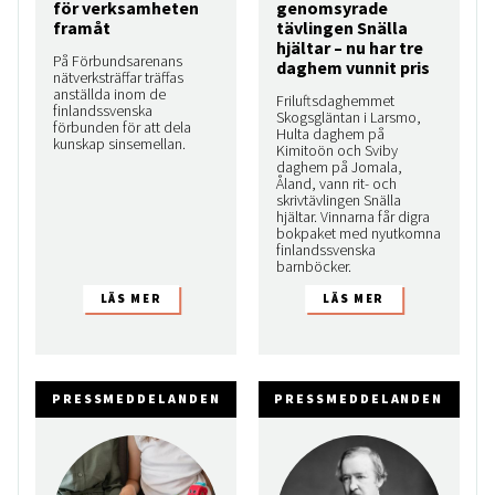
för verksamheten
genomsyrade
framåt
tävlingen Snälla
hjältar – nu har tre
På Förbundsarenans
daghem vunnit pris
nätverksträffar träffas
anställda inom de
Friluftsdaghemmet
finlandssvenska
Skogsgläntan i Larsmo,
förbunden för att dela
Hulta daghem på
kunskap sinsemellan.
Kimitoön och Sviby
daghem på Jomala,
Åland, vann rit- och
skrivtävlingen Snälla
hjältar. Vinnarna får digra
bokpaket med nyutkomna
finlandssvenska
barnböcker.
PRESSMEDDELANDEN
PRESSMEDDELANDEN