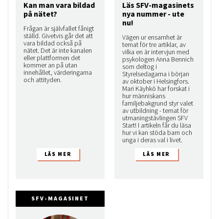
Kan man vara bildad
Läs SFV-magasinets
på nätet?
nya nummer - ute
nu!
Frågan är självfallet fånigt
ställd. Givetvis går det att
Vägen ur ensamhet är
vara bildad också på
temat för tre artiklar, av
nätet. Det är inte kanalen
vilka en är intervjun med
eller plattformen det
psykologen Anna Bennich
kommer an på utan
som deltog i
innehållet, värderingarna
Styrelsedagarna i början
och attityden.
av oktober i Helsingfors.
Mari Käyhkö har forskat i
hur människans
familjebakgrund styr valet
av utbildning - temat för
utmaningstävlingen SFV
Start! I artikeln får du läsa
hur vi kan stöda barn och
unga i deras val i livet.
SFV-MAGASINET