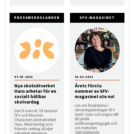
PRESSMEDDELANDEN
SFV-MAGASINET
07.03.2022
23.02.2022
Nya skolnätverket
Årets första
Haru arbetar för en
nummer av SFV-
socialt hållbar
magasinet ute nu!
skolvardag
Läs om finalisterna i
utmaningstävlingen SFV
Den 8 mars kl. 18 lanserar
Start!, barn och ungas rätt
SFV och Moomin
till jämlik
Characters skolnätverket
småbarnspedagogik och
Haru. Med läsning som
om metoden
främsta verktyg stödjer
Självstärkande
nätverket elevernas