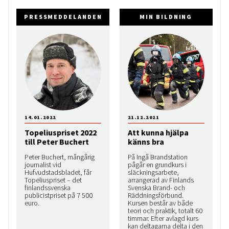
PRESSMEDDELANDEN
MIN BILDNING
14.01.2022
21.12.2021
Topeliuspriset 2022
Att kunna hjälpa
till Peter Buchert
känns bra
Peter Buchert, mångårig
På Ingå Brandstation
journalist vid
pågår en grundkurs i
Hufvudstadsbladet, får
släckningsarbete,
Topeliuspriset – det
arrangerad av Finlands
finlandssvenska
Svenska Brand- och
publicistpriset på 7 500
Räddningsförbund.
euro.
Kursen består av både
teori och praktik, totalt 60
timmar. Efter avlagd kurs
kan deltagarna delta i den