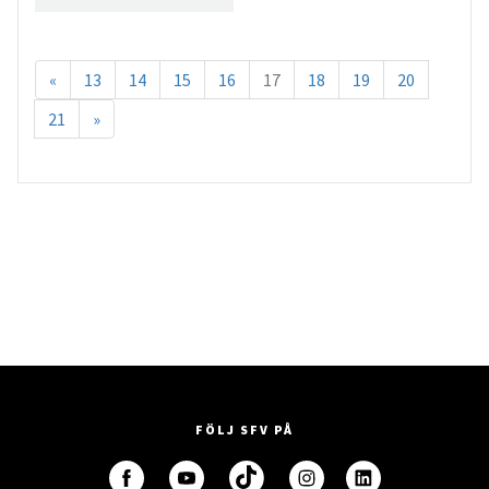
«
13
14
15
16
17
18
19
20
21
»
FÖLJ SFV PÅ