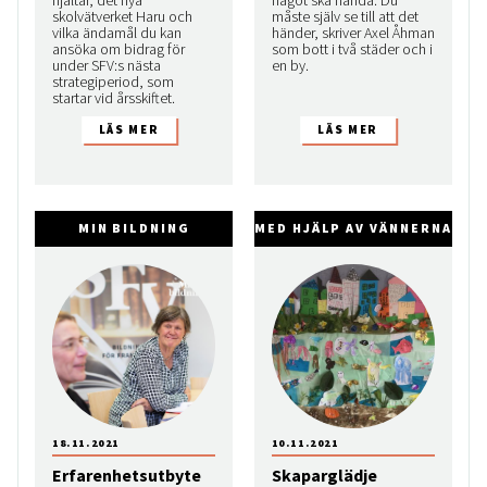
hjältar, det nya
något ska hända. Du
skolvätverket Haru och
måste själv se till att det
vilka ändamål du kan
händer, skriver Axel Åhman
ansöka om bidrag för
som bott i två städer och i
under SFV:s nästa
en by.
strategiperiod, som
startar vid årsskiftet.
MIN BILDNING
MED HJÄLP AV VÄNNERNA
18.11.2021
10.11.2021
Erfarenhetsutbyte
Skaparglädje