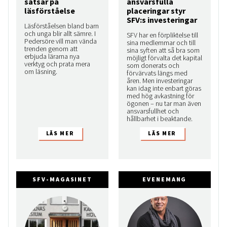
satsar på
ansvarsfulla
läsförståelse
placeringar styr
SFV:s investeringar
Läsförståelsen bland barn
och unga blir allt sämre. I
SFV har en förpliktelse till
Pedersöre vill man vända
sina medlemmar och till
trenden genom att
sina syften att så bra som
erbjuda lärarna nya
möjligt förvalta det kapital
verktyg och prata mera
som donerats och
om läsning.
förvärvats längs med
åren. Men investeringar
kan idag inte enbart göras
med hög avkastning för
ögonen – nu tar man även
ansvarsfullhet och
hållbarhet i beaktande.
SFV-MAGASINET
EVENEMANG