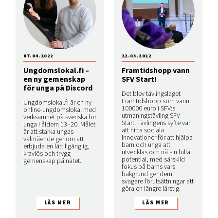
07.04.2022
22.03.2022
Ungdomslokal.fi –
Framtidshopp vann
en ny gemenskap
SFV Start!
för unga på Discord
Det blev tävlingslaget
Framtidshopp som vann
Ungdomslokal.fi är en ny
100000 euro i SFV:s
online-ungdomslokal med
utmaningstävling SFV
verksamhet på svenska för
Start! Tävlingens syfte var
unga i åldern 13–20. Målet
att hitta sociala
är att stärka ungas
innovationer för att hjälpa
välmående genom att
barn och unga att
erbjuda en lättillgänglig,
utvecklas och nå sin fulla
kravlös och trygg
potential, med särskild
gemenskap på nätet.
fokus på barns vars
bakgrund ger dem
svagare förutsättningar att
göra en längre lärstig.