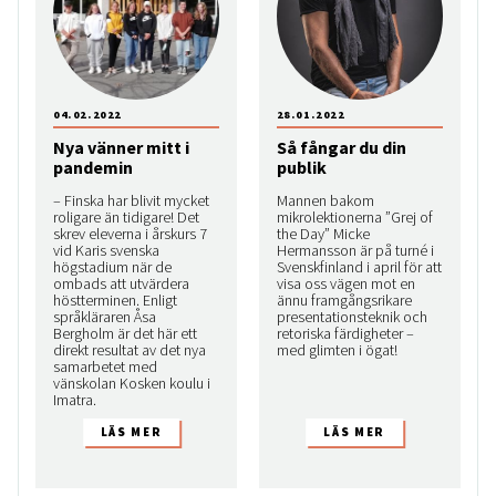
04.02.2022
28.01.2022
Nya vänner mitt i
Så fångar du din
pandemin
publik
– Finska har blivit mycket
Mannen bakom
roligare än tidigare! Det
mikrolektionerna ”Grej of
skrev eleverna i årskurs 7
the Day” Micke
vid Karis svenska
Hermansson är på turné i
högstadium när de
Svenskfinland i april för att
ombads att utvärdera
visa oss vägen mot en
höstterminen. Enligt
ännu framgångsrikare
språkläraren Åsa
presentationsteknik och
Bergholm är det här ett
retoriska färdigheter –
direkt resultat av det nya
med glimten i ögat!
samarbetet med
vänskolan Kosken koulu i
Imatra.