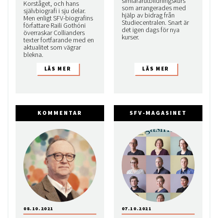
simlärarutbildningskurs
Korståget, och hans
som arrangerades med
självbiografi i sju delar.
hjälp av bidrag från
Men enligt SFV-biografins
Studiecentralen. Snart är
författare Raili Gothóni
det igen dags för nya
överraskar Collianders
kurser.
texter fortfarande med en
aktualitet som vägrar
blekna.
KOMMENTAR
SFV-MAGASINET
08.10.2021
07.10.2021