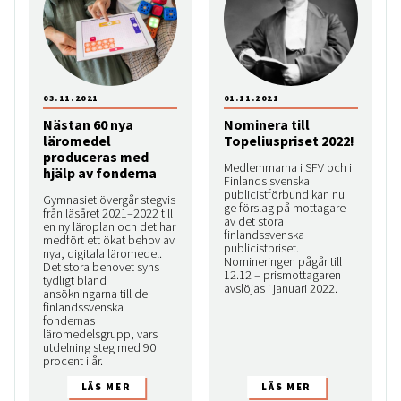
03.11.2021
01.11.2021
Nästan 60 nya
Nominera till
läromedel
Topeliuspriset 2022!
produceras med
Medlemmarna i SFV och i
hjälp av fonderna
Finlands svenska
publicistförbund kan nu
Gymnasiet övergår stegvis
ge förslag på mottagare
från läsåret 2021–2022 till
av det stora
en ny läroplan och det har
finlandssvenska
medfört ett ökat behov av
publicistpriset.
nya, digitala läromedel.
Nomineringen pågår till
Det stora behovet syns
12.12 – prismottagaren
tydligt bland
avslöjas i januari 2022.
ansökningarna till de
finlandssvenska
fondernas
läromedelsgrupp, vars
utdelning steg med 90
procent i år.