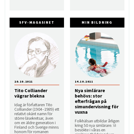
SFV-MAGASINET
MIN BILDNING
20.10.2021
14.10.2021
Tito Colliander
Nya simlärare
vägrar blekna
behövs: stor
efterfrågan på
Idag är författaren Tito
simundervisning för
Colliander (1904–1989) ett
vuxna
relativt okänt namn för
större läsekretsar, även
Folkhälsan utbildar årligen
om en äldre generation i
kring 50 nya simlärare. Vi
Finland och Sverige minns
besökte i våras en
honom för romanen