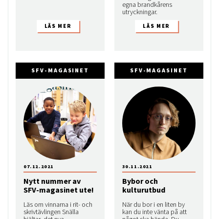
egna brandkårens
utryckningar.
SFV-MAGASINET
SFV-MAGASINET
07.12.2021
30.11.2021
Nytt nummer av
Bybor och
SFV-magasinet ute!
kulturutbud
Läs om vinnarna i rit- och
När du bor i en liten by
skrivtävlingen Snälla
kan du inte vänta på att