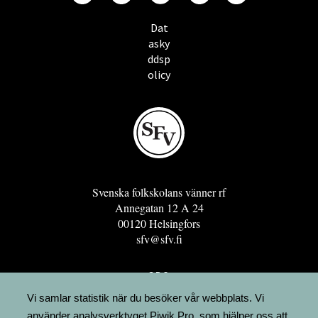
Dat
asky
ddsp
olicy
Svenska folkskolans vänner rf
Annegatan 12 A 24
00120 Helsingfors
sfv@sfv.fi
GRO
FÖRENINGSRESURSEN
Vi samlar statistik när du besöker vår webbplats. Vi
använder analysverktyget Piwik Pro, som hjälper oss att
MINNESRUNOR.FI