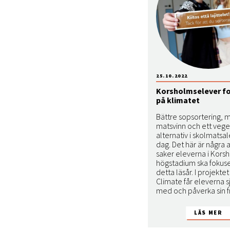
25.10.2022
Korsholmselever f
på klimatet
Bättre sopsortering, 
matsvinn och ett veget
alternativ i skolmatsal
dag. Det här är några 
saker eleverna i Kors
högstadium ska fokus
detta läsår. I projekte
Climate får eleverna s
med och påverka sin f