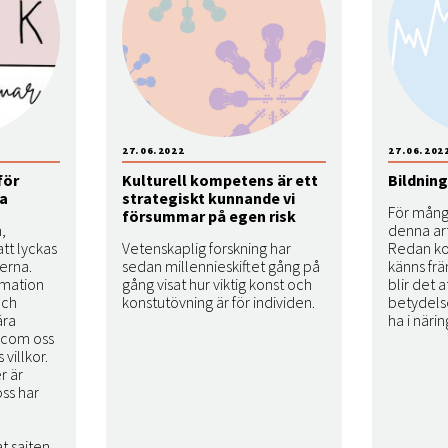
27.06.2022
27.06.202
för
Kulturell kompetens är ett
Bildning
a
strategiskt kunnande vi
För många
försummar på egen risk
,
denna art
tt lyckas
Vetenskaplig forskning har
Redan ko
erna.
sedan millennieskiftet gång på
känns fr
rmation
gång visat hur viktig konst och
blir det a
och
konstutövning är för individen.
betydels
ära
ha i närin
.com oss
villkor.
r är
ss har
a
 sajten.