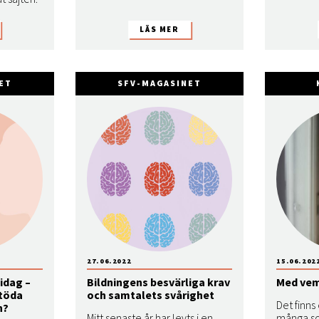
ET
SFV-MAGASINET
27.06.2022
15.06.202
idag –
Bildningens besvärliga krav
Med ve
stöda
och samtalets svårighet
Det finns
n?
Mitt senaste år har levts i en
många so