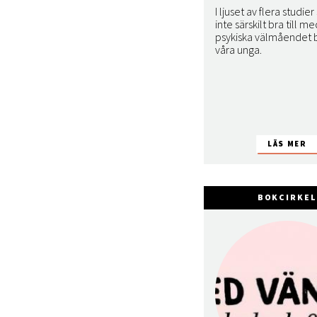
I ljuset av flera studier
inte särskilt bra till m
psykiska välmåendet 
våra unga.
BOKCIRKEL