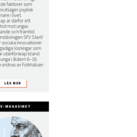
 de faktorer som
förutsäger psykisk
nare i livet.
ap är därför ett
t hot mot ungas
nande och framtid.
nstävlingen SFV Start!
r sociala innovationer
sidiga lösningar som
r utanförskap bland
unga i åldern 6–16.
n ordnas av Folkhälsan
FV-MAGASINET