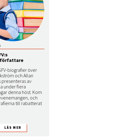
2
FV:s
iförfattare
SFV-biografier över
kström och Allan
s presenteras av
na under flera
ningar denna höst. Kom
evenemangen, och
afierna till rabatterat