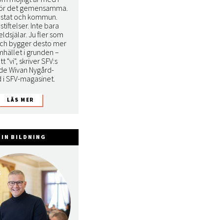
för det gemensamma.
a stat och kommun.
stiftelser. Inte bara
eldsjälar. Ju fler som
ch bygger desto mer
mhället i grunden –
tt "vi", skriver SFV:s
de Wivan Nygård-
 i SFV-magasinet.
IN BILDNING