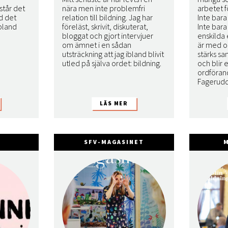
 står det
nära men inte problemfri
arbetet 
ed det
relation till bildning. Jag har
Inte bar
bland
föreläst, skrivit, diskuterat,
Inte bara 
bloggat och gjort intervjuer
enskilda 
om ämnet i en sådan
är med o
utsträckning att jag ibland blivit
stärks sa
utled på själva ordet: bildning.
och blir e
ordföran
Fagerudd
SFV-MAGASINET
M