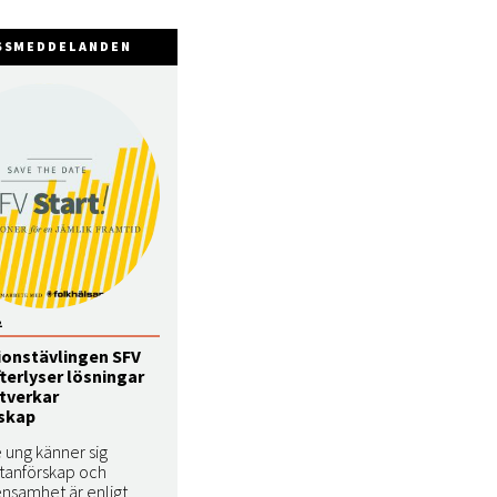
SSMEDDELANDEN
2
ionstävlingen SFV
fterlyser lösningar
tverkar
skap
e ung känner sig
tanförskap och
g ensamhet är enligt