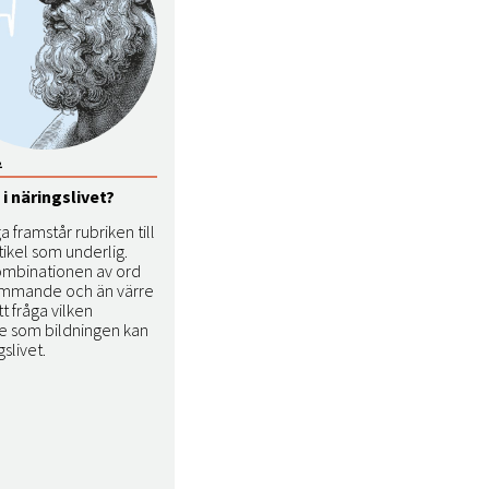
2
 i näringslivet?
 framstår rubriken till
ikel som underlig.
mbinationen av ord
ämmande och än värre
tt fråga vilken
e som bildningen kan
gslivet.