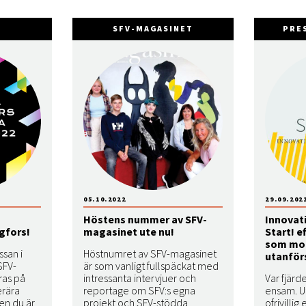
G
SFV-MAGASINET
PRE
05.10.2022
29.09.202
Höstens nummer av SFV-
Innovat
gfors!
magasinet ute nu!
Start! e
som mo
san i
Höstnumret av SFV-magasinet
utanför
SFV-
är som vanligt fullspäckat med
ras på
intressanta intervjuer och
Var fjärd
erära
reportage om SFV:s egna
ensam. U
en du är
projekt och SFV-stödda
ofrivilli