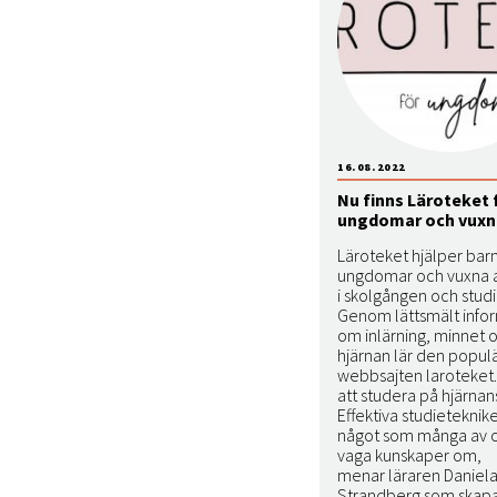
16.08.2022
Nu finns Läroteket 
ungdomar och vuxn
Läroteket hjälper barn
ungdomar och vuxna a
i skolgången och studi
Genom lättsmält info
om inlärning, minnet 
hjärnan lär den popul
webbsajten laroteket
att studera på hjärnans 
Effektiva studieteknike
något som många av o
vaga kunskaper om,
menar läraren Daniel
Strandberg som skapat