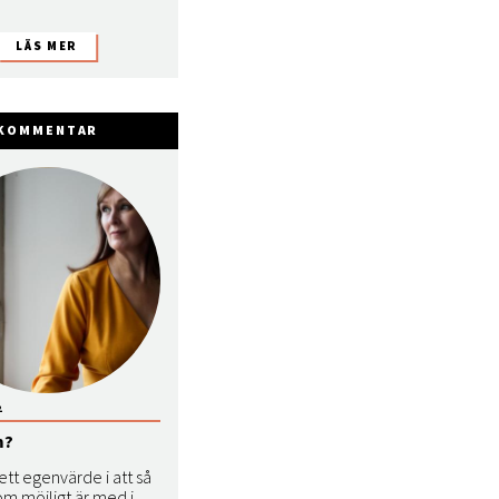
KOMMENTAR
2
m?
 ett egenvärde i att så
m möjligt är med i