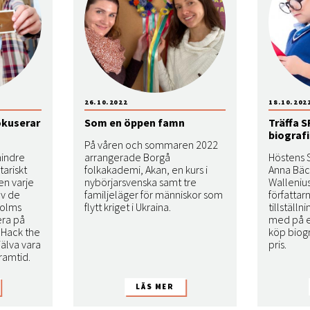
26.10.2022
18.10.202
okuserar
Som en öppen famn
Träffa S
biograf
På våren och sommaren 2022
mindre
arrangerade Borgå
Höstens 
ariskt
folkakademi, Akan, en kurs i
Anna Bäc
en varje
nybörjarsvenska samt tre
Walleniu
av de
familjeläger för människor som
författar
holms
flytt kriget i Ukraina.
tillställ
era på
med på 
t Hack the
köp biogr
jälva vara
pris.
ramtid.