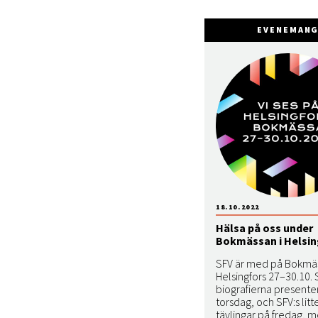
EVENEMAN
18.10.2022
Hälsa på oss under
Bokmässan i Helsin
SFV är med på Bokmäs
Helsingfors 27–30.10. 
biografierna presente
torsdag, och SFV:s litt
tävlingar på fredag, m