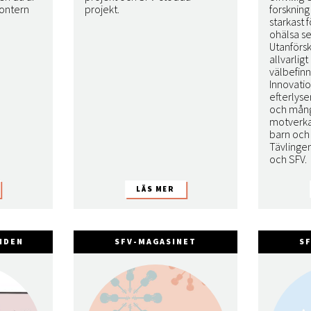
ontern
projekt.
forskning
starkast 
ohälsa se
Utanförsk
allvarlig
välbefin
Innovatio
efterlyse
och mång
motverka
barn och 
Tävlinge
och SFV.
NDEN
SFV-MAGASINET
S