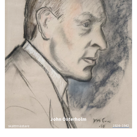
John Österholm
1924–1942
skattmästare