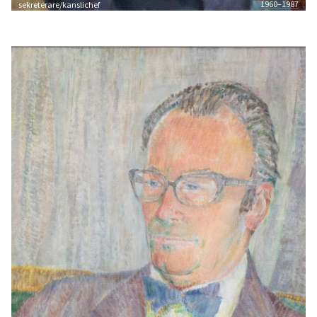
1960–1987
sekreterare/kanslichef