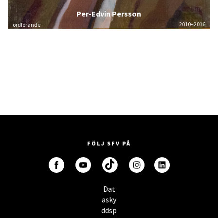
Per-Edvin Persson
2010–2016
ordförande
FÖLJ SFV PÅ
Dat
asky
ddsp