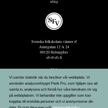
olicy
Svenska folkskolans vänner rf
Annegatan 12 A 24
00120 Helsingfors
sfv@sfv.fi
GRO
FÖRENINGSRESURSEN
Vi samlar statistik när du besöker vår webbplats. Vi
använder analysverktyget Piwik Pro, som hjälper oss att
MINNESRUNOR.FI
samla in, analysera och förstå hur våra besökare rör sig
UPPSLAGSVERKET FINLAND
på webbplatsen. Vi behandlar inte uppgifter som kan
LÄGENHETER
kopplas till enskilda personer och vi anonymiserar din
FAKTURERING
data. Du kan läsa mer i vår
dataskyddspolicy
.